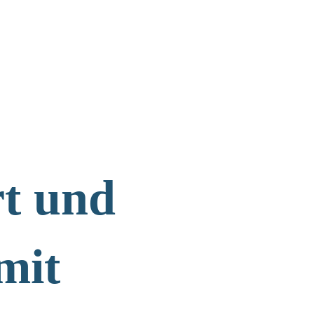
rt und
mit