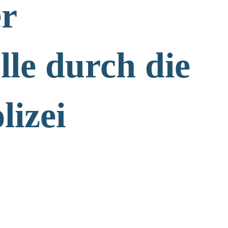
er
le durch die
lizei