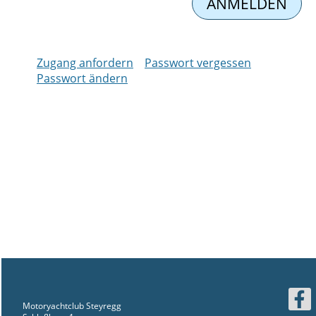
Zugang anfordern
Passwort vergessen
Passwort ändern
Motoryachtclub Steyregg